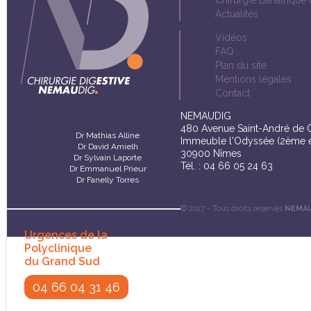
Chirurgie Bariatrique 
Actualités
Vidéos
FAQ
Plan du site
Mentions légales
Contact
NEMAUDIG
480 Avenue Saint-André de 
Dr Mathias Alline
Immeuble l'Odyssée (2ème é
Dr David Amielh
30900 Nîmes
Dr Sylvain Laporte
Tél. : 04 66 05 24 63
Dr Emmanuel Prieur
Dr Fanelly Torres
© 2017 - Tous droits réservés
NEMA
Urgences de la
Polyclinique
du Grand Sud
04 66 04 31 46