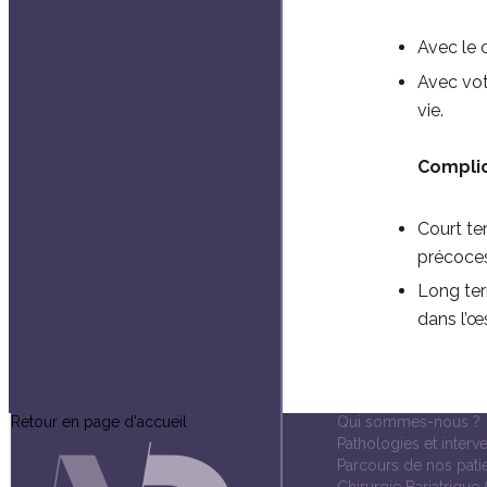
Avec le c
Avec votr
vie.
Compli
Court ter
précoce
Long ter
dans l’œ
Retour en page d'accueil
Qui sommes-nous ?
Pathologies et interv
Parcours de nos pati