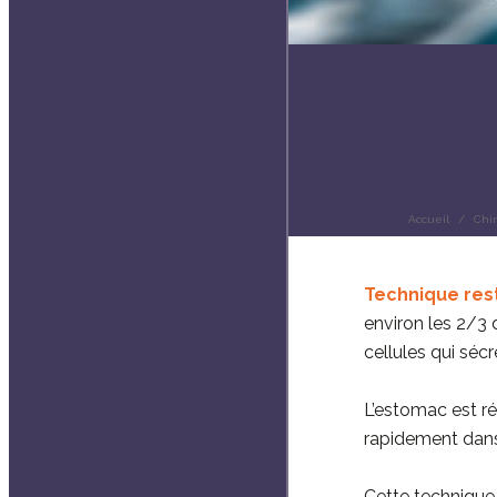
Slee
Accueil
Chir
Technique rest
environ les 2/3 
cellules qui sécr
L’estomac est ré
rapidement dans l
Cette technique 