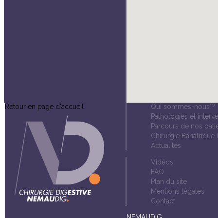
Retour en page d'accueil
Qui sommes-nous ?
Pathologies et interv
Parcours de nos pati
Chirurgie Bariatrique 
Actualités
Vidéos
FAQ
Plan du site
Mentions légales
Contact
NEMAUDIG