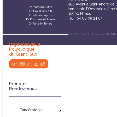
480 Avenue Saint-André de 
Dr Mathias Alline
Immeuble l'Odyssée (2ème é
Dr David Amielh
30900 Nîmes
Dr Sylvain Laporte
Tél. : 04 66 05 24 63
Dr Emmanuel Prieur
Dr Fanelly Torres
© 2017 - Tous droits réservés
NEMA
Urgences de la
Polyclinique
du Grand Sud
04 66 04 31 46
Prendre
Rendez-vous
Cancérologie