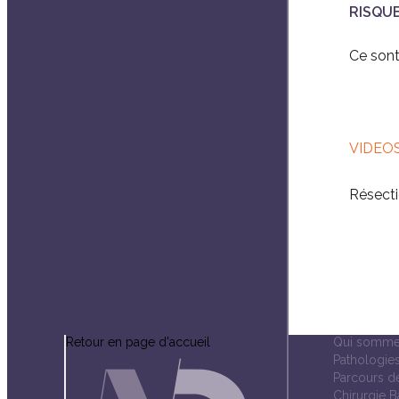
RISQUE
Ce sont
VIDEO
Résecti
Retour en page d'accueil
Qui somme
Pathologies
Parcours de
Chirurgie B