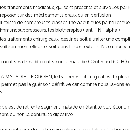
les traitements médicaux, qui sont prescrits et surveillés par
reposer sur des médicaments oraux ou en perfusion,
Il existe de nombreuses classes thérapeutiques parmi lesquelle
immunosuppresseurs, les biothérapies ( anti TNF alpha )
les traitements chirurgicaux, destinés soit à traiter une comp
suffisamment efficace, soit dans le contexte de l’évolution ve
tement sera très différent selon la maladie ( Crohn ou RCUH ) 
 MALADIE DE CROHN, le traitement chirurgical est le plus 
 permet pas la guérison définitive car, comme nous l’avons é
s.
cipe est de retirer le segment malade en étant le plus économe
ssant ou non la continuité digestive.
ques sont ceux de la chirurgie colique ou rectale ( cf fiches sp