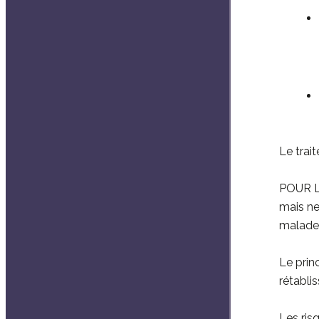
Le trai
POUR LA
mais ne
malade
Le prin
rétabli
Les ris