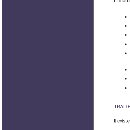
L’infla
TRAIT
Il exist