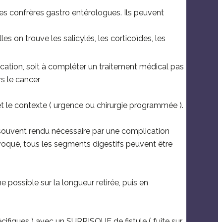
 les confrères gastro entérologues. Ils peuvent
s on trouve les salicylés, les corticoïdes, les
lication, soit à compléter un traitement médical pas
rs le cancer
et le contexte ( urgence ou chirurgie programmée ).
souvent rendu nécessaire par une complication
voqué, tous les segments digestifs peuvent être
 possible sur la longueur retirée, puis en
écifiques ) avec un SURRISQUE de fistule ( fuite sur