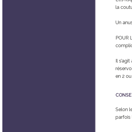
la cout
Un anus 
POUR L
complic
Il s’agi
réservo
en 2 ou 
CONSE
Selon l
parfois