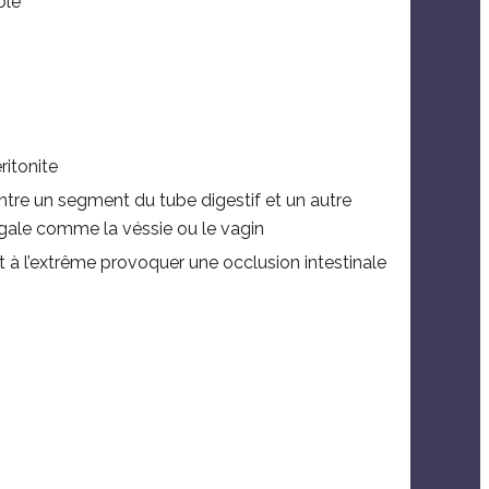
ble
ritonite
entre un segment du tube digestif et un autre
rgale comme la véssie ou le vagin
t à l’extrême provoquer une occlusion intestinale