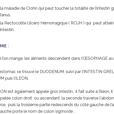
la maladie de Crohn qui peut toucher la totalité de l’intestin g
l’anus.
la Rectocolite Ulcéro Hémorragique ( RCUH ) qui peut atteindr
intestin.
MIE :
 l’on mange, les aliments descendent dans l’ŒSOPHAGE ava
’estomac se trouve le DUODENUM, suivi par l’INTESTIN GRELE (p
 puis l’ILEON.
 est également appelé gros intestin, il fait suite à l’iléon, il
ppelée colon droit ou ascendant, la seconde traverse l'abdome
rse, puis la troisième partie redescends du côté gauche de l
auche porte le nom de colon sigmoïde .