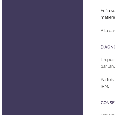
Enfin s
matière
A la pa
DIAGNO
Il repo
par l’anu
Parfois
IRM.
CONSEQ