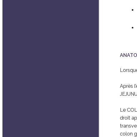
ANATO
Lorsque
Après l
JEJUNUM
Le COLON
droit a
transve
colon g