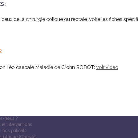
S :
 ceux de la chirurgie colique ou rectale, voire les fiches spéci
S:
on iléo caecale Maladie de Crohn ROBOT:
voir video
s-nous ?
 et interventions
 nos patients
ariatrique (Obésité)