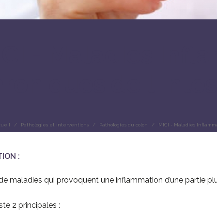
CI - Maladies Infl
roniques de l'Intes
ueil
Pathologies et interventions
Pathologies du colon
MICI - Maladies Inflamma
TION :
it de maladies qui provoquent une inflammation d’une partie plu
iste 2 principales :