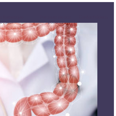
e Bariatrique
Parcours de nos
Contact
Vidéos
bésité)
patients