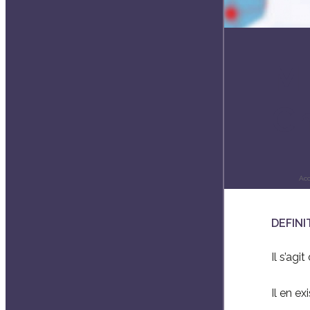
MI
Ch
Acc
DEFINI
Il s’ag
Il en ex