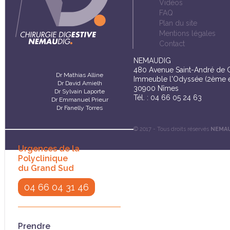
Vidéos
FAQ
Plan du site
Mentions légales
Contact
NEMAUDIG
480 Avenue Saint-André de 
Dr Mathias Alline
Immeuble l'Odyssée (2ème é
Dr David Amielh
30900 Nîmes
Dr Sylvain Laporte
Tél. : 04 66 05 24 63
Dr Emmanuel Prieur
Dr Fanelly Torres
© 2017 - Tous droits réservés
NEMA
Urgences de la
Polyclinique
du Grand Sud
04 66 04 31 46
Prendre